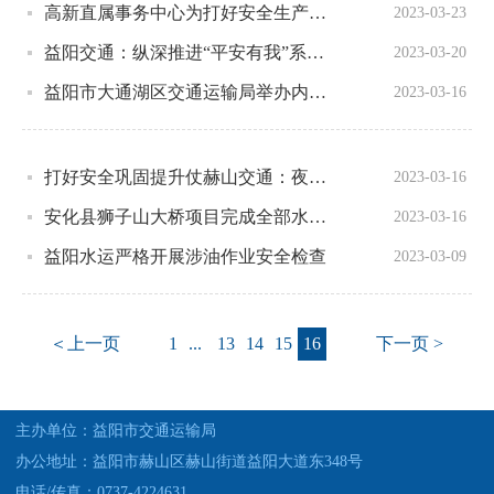
高新直属事务中心为打好安全生产提升仗多部门联合整治，对非法营运、喊客拉客等乱象“零容忍”！
2023-03-23
益阳交通：纵深推进“平安有我”系列活动打好安全生产巩固提升仗
2023-03-20
益阳市大通湖区交通运输局举办内河船员基本安全培训考试
2023-03-16
打好安全巩固提升仗赫山交通：夜查，87台次危化品运输车辆接受安全体检
2023-03-16
安化县狮子山大桥项目完成全部水上桩基施工
2023-03-16
益阳水运严格开展涉油作业安全检查
2023-03-09
＜上一页
1
...
13
14
15
16
下一页 >
主办单位：益阳市交通运输局
办公地址：益阳市赫山区赫山街道益阳大道东348号
电话/传真：0737-4224631