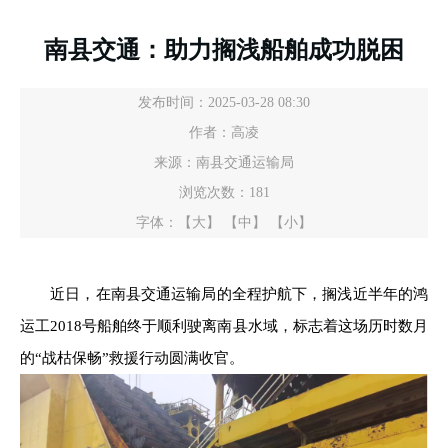
南县交通：助力搁浅船舶成功脱困
发布时间：2025-03-28 08:30
作者：高凌
来源：南县交通运输局
浏览次数：
181
字体：
【大】
【中】
【小】
近日，在南县交通运输局的全程护航下，搁浅近半年的鸿
运工2018号船舶终于顺利驶离南县水域，标志着这场历时数月
的“战枯保畅”救援行动圆满收官。